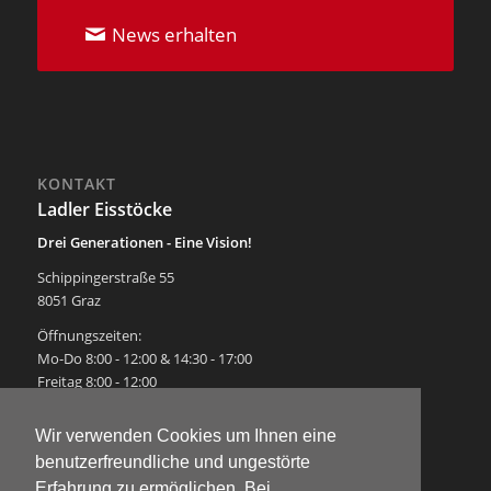
News erhalten
KONTAKT
Ladler Eisstöcke
Drei Generationen - Eine Vision!
Schippingerstraße 55
8051 Graz
Öffnungszeiten:
Mo-Do 8:00 - 12:00 & 14:30 - 17:00
Freitag 8:00 - 12:00
Tel.:
0316 / 68 34 34
Wir verwenden Cookies um Ihnen eine
Fax: 0316 / 68 67 78
benutzerfreundliche und ungestörte
E-Mail:
ladler@ladler-eisstoecke.at
Erfahrung zu ermöglichen. Bei