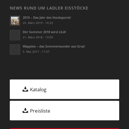
NEWS RUND UM LADLER EISSTÖCKE
2019 – Das Jahr des Stocksports!
25. März 2019 - 10:23
Der Sommer 2018 wird LILA!
21. März 2018 - 13:59
Wapplex – das Sommerwunder aus Graz!
5. Mai 2017 - 11:57
Katalog
Preisliste