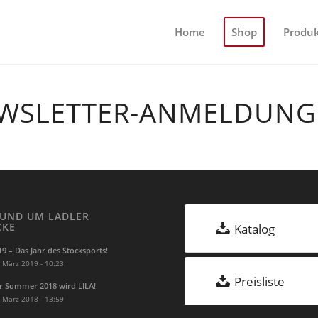
Home
Shop
Produ
WSLETTER-ANMELDUNG
UND UM LADLER
CKE
Katalog
19 – Das Jahr des Stocksports!
 März 2019 - 10:23
Preisliste
r Sommer 2018 wird LILA!
 März 2018 - 13:59