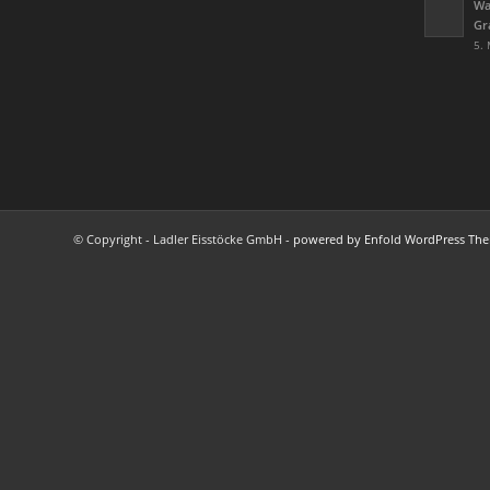
Wa
Gr
5. 
© Copyright - Ladler Eisstöcke GmbH -
powered by Enfold WordPress Th