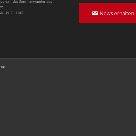
pplex – das Sommerwunder aus
az!
News erhalten
Mai 2017 - 11:57
eme