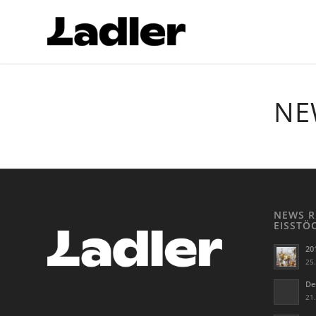
NE
NEWS R
EISSTÖ
20
25.
De
21.