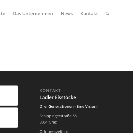
kte
Das Unternehmen
News
Kontakt
KONTAKT
Ladler Eisstöcke
Drei Generationen - Eine Vision!
Schippingerstraße 55
8051 Graz
Öffnungszeiten: