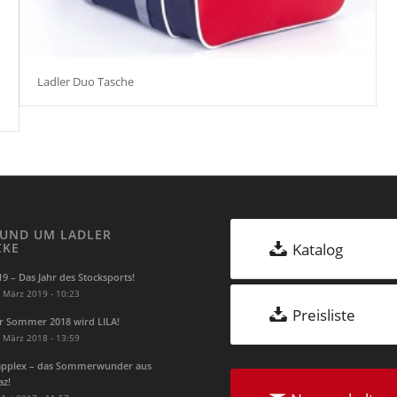
Ladler Duo Tasche
UND UM LADLER
CKE
Katalog
19 – Das Jahr des Stocksports!
 März 2019 - 10:23
Preisliste
r Sommer 2018 wird LILA!
 März 2018 - 13:59
pplex – das Sommerwunder aus
az!