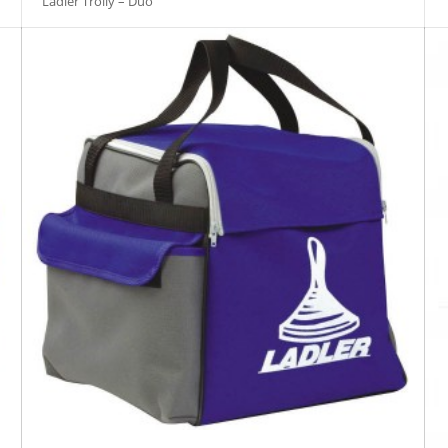
Ladler Trolly – Duo